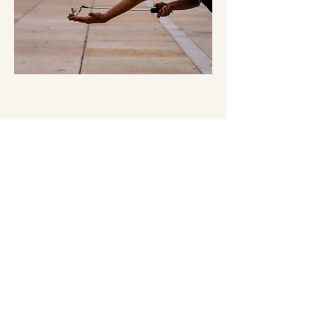
צור קשר
יעל קנדלמן
050-9002662
orikori1@gmail.com
שם
כתובת